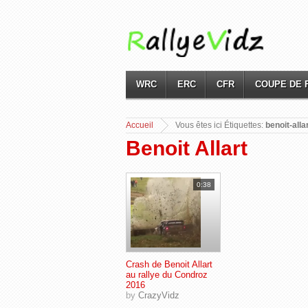
WRC
ERC
CFR
COUPE DE 
Accueil
Vous
êtes ici Étiquettes:
benoit-alla
Benoit Allart
0:38
Crash de Benoit Allart
au rallye du Condroz
2016
by
CrazyVidz