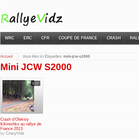
WRC
ERC
CFR
COUPE DE FRANCE
CRASH
RAL
Accueil
Vous
êtes ici Étiquettes:
mini-jcw-s2000
Mini JCW S2000
0:17
Crash d’Oleksiy
Kikireshko au rallye de
France 2013
by
CrazyVidz