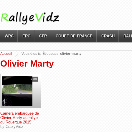
WRC
ERC
CFR
COUPE DE FRANCE
CRASH
RAL
Accueil
Vous
êtes ici Étiquettes:
olivier-marty
Olivier Marty
7:08
Caméra embarquée de
Olivier Marty au rallye
du Rouergue 2015
by
CrazyVidz