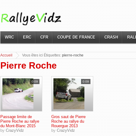
WRC
ERC
CFR
COUPE DE FRANCE
CRASH
RAL
Accueil
Vous
êtes ici Étiquettes:
pierre-roche
Pierre Roche
0:09
0:09
Passage limite de
Gros saut de Pierre
Pierre Roche au rallye
Roche au rallye du
du Mont-Blanc 2015
Rouergue 2013
by
CrazyVidz
by
CrazyVidz