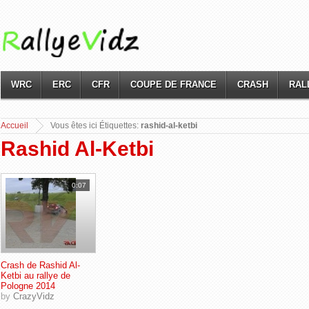
WRC
ERC
CFR
COUPE DE FRANCE
CRASH
RAL
Accueil
Vous
êtes ici Étiquettes:
rashid-al-ketbi
Rashid Al-Ketbi
0:07
Crash de Rashid Al-
Ketbi au rallye de
Pologne 2014
by
CrazyVidz