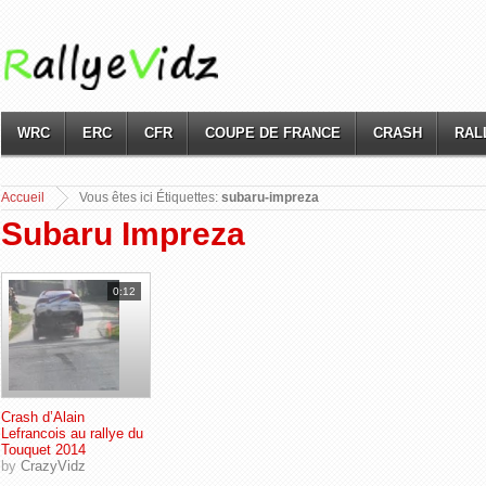
WRC
ERC
CFR
COUPE DE FRANCE
CRASH
RAL
Accueil
Vous
êtes ici Étiquettes:
subaru-impreza
Subaru Impreza
0:12
Crash d’Alain
Lefrancois au rallye du
Touquet 2014
by
CrazyVidz