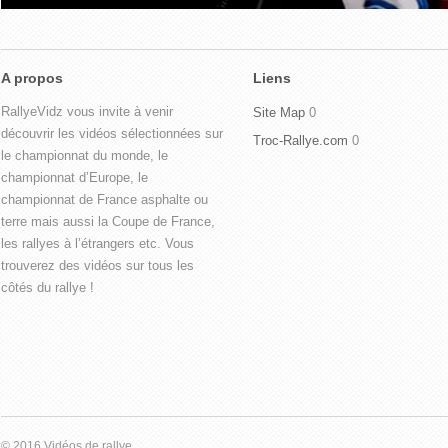
A propos
Liens
RallyeVidz vous invite à venir
Site Map
0
découvrir les vidéos sélectionnées sur
Troc-Rallye.com
0
le championnat du monde, le
championnat d’Europe, le
championnat de France asphalte ou
terre mais aussi la Coupe de France,
les rallyes à l’étrangers etc. Vous
trouverez des vidéos sur tous les
côtés du rallye !
© 2016 Vidéos de rallye