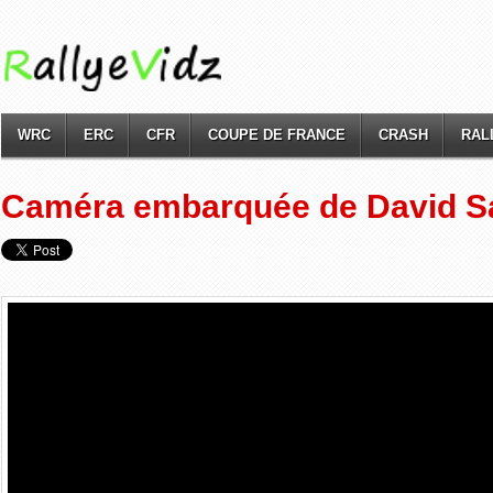
WRC
ERC
CFR
COUPE DE FRANCE
CRASH
RAL
Caméra embarquée de David Sa