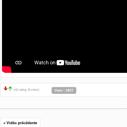
(
+1
rating,
3
votes)
Vues : 3957
« Vidéo précédente