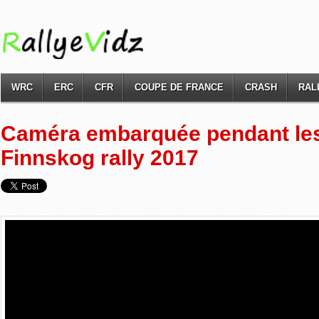
WRC
ERC
CFR
COUPE DE FRANCE
CRASH
RAL
Caméra embarquée pendant les 
Finnskog rally 2017