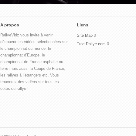
A propos
Liens
RallyeVidz vous invite à venir
Site Map
0
découvrir les vidéos sélectionnées sur
Troc-Rallye.com
0
le championnat du monde, le
championnat d’Europe, le
championnat de France asphalte ou
terre mais aussi la Coupe de France,
les rallyes à l’étrangers etc. Vous
trouverez des vidéos sur tous les
côtés du rallye !