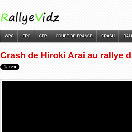
WRC
ERC
CFR
COUPE DE FRANCE
CRASH
RAL
Crash de Hiroki Arai au rallye 