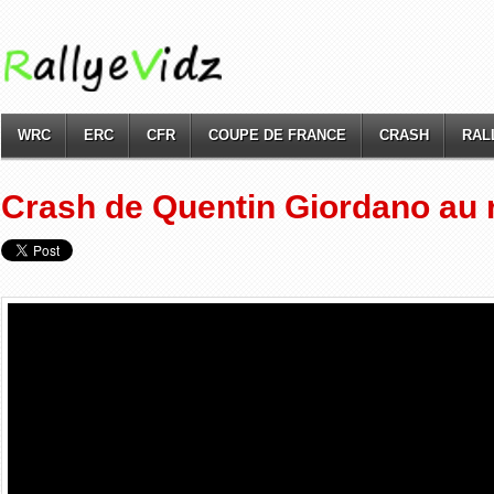
WRC
ERC
CFR
COUPE DE FRANCE
CRASH
RAL
Crash de Quentin Giordano au 