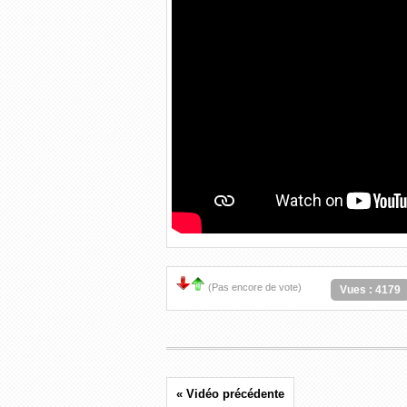
(Pas encore de vote)
Vues : 4179
« Vidéo précédente