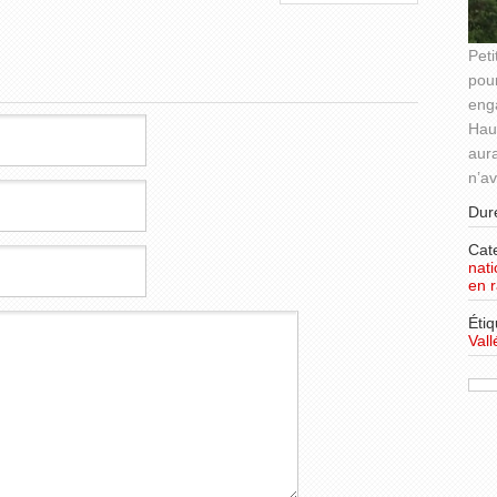
Peti
!
pou
eng
Haut
aura
n’a
Dur
Cat
nat
en r
Étiq
Vall