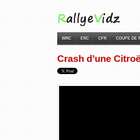
WRC
ERC
CFR
COUPE DE 
Crash d’une Citroë