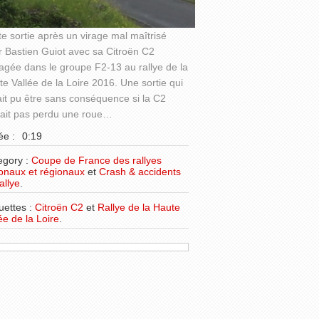
te sortie après un virage mal maîtrisé
r Bastien Guiot avec sa Citroën C2
agée dans le groupe F2-13 au rallye de la
e Vallée de la Loire 2016. Une sortie qui
it pu être sans conséquence si la C2
vait pas perdu une roue…
ée :
0:19
egory :
Coupe de France des rallyes
ionaux et régionaux
et
Crash & accidents
allye
.
uettes :
Citroën C2
et
Rallye de la Haute
ée de la Loire
.