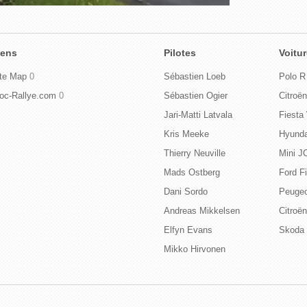
iens
Pilotes
Voitu
te Map
0
Sébastien Loeb
Polo 
oc-Rallye.com
0
Sébastien Ogier
Citro
Jari-Matti Latvala
Fiest
Kris Meeke
Hyund
Thierry Neuville
Mini 
Mads Ostberg
Ford F
Dani Sordo
Peugeo
Andreas Mikkelsen
Citroë
Elfyn Evans
Skoda 
Mikko Hirvonen