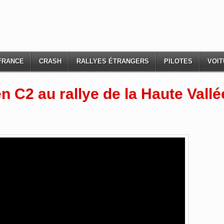
FRANCE
CRASH
RALLYES ÉTRANGERS
PILOTES
VOI
n C2 au rallye de la Haute Vallé