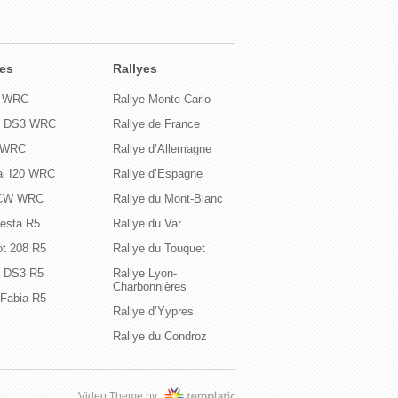
res
Rallyes
R WRC
Rallye Monte-Carlo
ën DS3 WRC
Rallye de France
a WRC
Rallye d’Allemagne
ai I20 WRC
Rallye d’Espagne
JCW WRC
Rallye du Mont-Blanc
iesta R5
Rallye du Var
t 208 R5
Rallye du Touquet
n DS3 R5
Rallye Lyon-
Charbonnières
Fabia R5
Rallye d’Yypres
Rallye du Condroz
Video Theme by