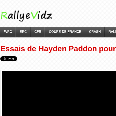
WRC
ERC
CFR
COUPE DE FRANCE
CRASH
RAL
Essais de Hayden Paddon pour 