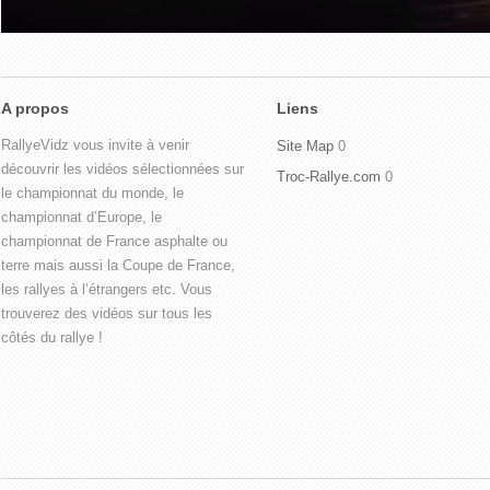
A propos
Liens
RallyeVidz vous invite à venir
Site Map
0
découvrir les vidéos sélectionnées sur
Troc-Rallye.com
0
le championnat du monde, le
championnat d’Europe, le
championnat de France asphalte ou
terre mais aussi la Coupe de France,
les rallyes à l’étrangers etc. Vous
trouverez des vidéos sur tous les
côtés du rallye !