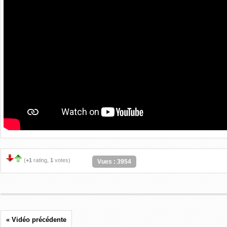
(
+1
rating,
1
votes)
Vues : 3954
« Vidéo précédente