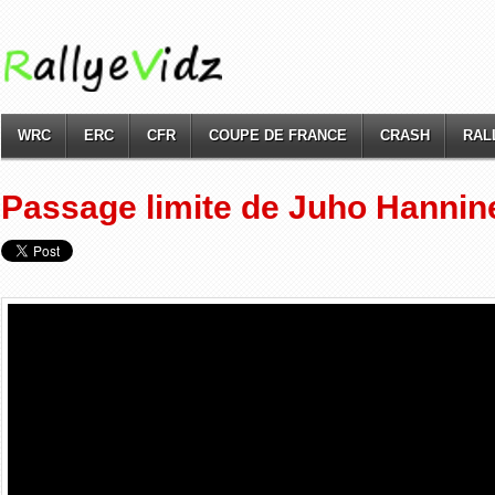
WRC
ERC
CFR
COUPE DE FRANCE
CRASH
RAL
Passage limite de Juho Hannine