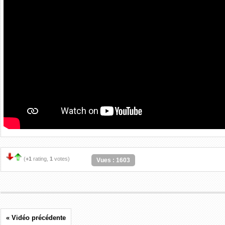
(
+1
rating,
1
votes)
Vues : 1603
« Vidéo précédente