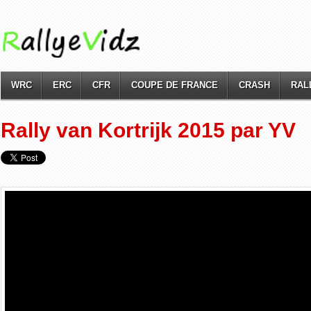
WRC
ERC
CFR
COUPE DE FRANCE
CRASH
RAL
Rally van Kortrijk 2015 par YV