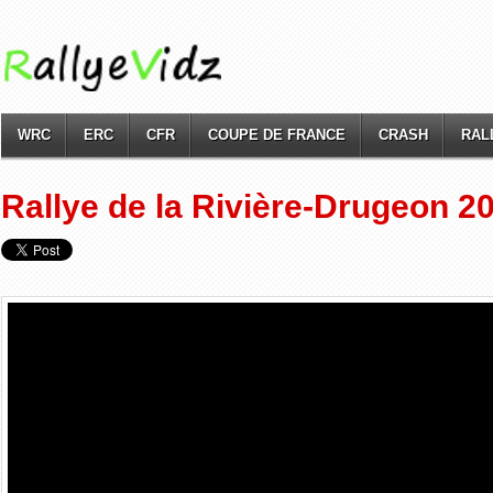
WRC
ERC
CFR
COUPE DE FRANCE
CRASH
RAL
Rallye de la Rivière-Drugeon 2