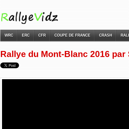
WRC
ERC
CFR
COUPE DE FRANCE
CRASH
RAL
Rallye du Mont-Blanc 2016 par